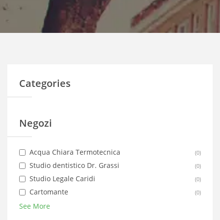
Categories
Negozi
Acqua Chiara Termotecnica
(
0
)
Studio dentistico Dr. Grassi
(
0
)
Studio Legale Caridi
(
0
)
Cartomante
(
0
)
See More