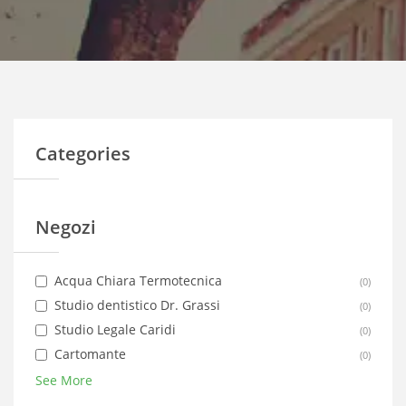
Categories
Negozi
Acqua Chiara Termotecnica
(
0
)
Studio dentistico Dr. Grassi
(
0
)
Studio Legale Caridi
(
0
)
Cartomante
(
0
)
See More