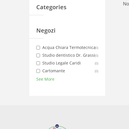
No
Categories
Negozi
Acqua Chiara Termotecnica
(
0
)
Studio dentistico Dr. Grassi
(
0
)
Studio Legale Caridi
(
0
)
Cartomante
(
0
)
See More